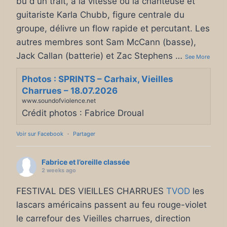
bu d'un trait, à la vitesse ou la chanteuse et
guitariste Karla Chubb, figure centrale du
groupe, délivre un flow rapide et percutant. Les
autres membres sont Sam McCann (basse),
Jack Callan (batterie) et Zac Stephens
…
See More
Photos : SPRINTS – Carhaix, Vieilles
Charrues – 18.07.2026
www.soundofviolence.net
Crédit photos : Fabrice Droual
Voir sur Facebook
·
Partager
Fabrice et l’oreille classée
2 weeks ago
FESTIVAL DES VIEILLES CHARRUES
TVOD
les
lascars américains passent au feu rouge-violet
le carrefour des Vieilles charrues, direction