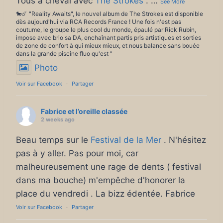
Tous à cheval avec
The Strokes
.
…
See More
🐎☄️ "Reality Awaits", le nouvel album de The Strokes est disponible
dès aujourd'hui via RCA Records France ! Une fois n'est pas
coutume, le groupe le plus cool du monde, épaulé par Rick Rubin,
impose avec brio sa DA, enchaînant partis pris artistiques et sorties
de zone de confort à qui mieux mieux, et nous balance sans bouée
dans la grande piscine fluo qu'est "
Photo
Voir sur Facebook
·
Partager
Fabrice et l’oreille classée
2 weeks ago
Beau temps sur le
Festival de la Mer
. N'hésitez
pas à y aller. Pas pour moi, car
malheureusement une rage de dents ( festival
dans ma bouche) m'empêche d'honorer la
place du vendredi . La bizz édentée. Fabrice
Voir sur Facebook
·
Partager