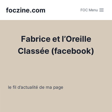
Skip
foczine.com
to
FOC Menu
content
Fabrice et l’Oreille
Classée (facebook)
le fil d’actualité de ma page