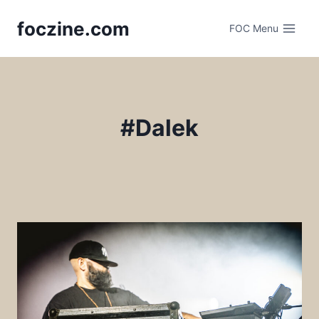
Skip
foczine.com
to
FOC Menu
content
#Dalek