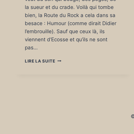
la sueur et du crade. Voilà qui tombe
bien, la Route du Rock a cela dans sa
besace : Humour (comme dirait Didier
l’embrouille). Sauf que ceux là, ils
viennent d’Ecosse et qu’ils ne sont
pas…
LA
LIRE LA SUITE
ROUTE
DU
ROCK
HIVER
#20
:
HUMOUR
(GB)
©