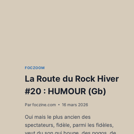
FOCZOOM
La Route du Rock Hiver
#20 : HUMOUR (Gb)
Par
foczine.com
16 mars 2026
Oui mais le plus ancien des
spectateurs, fidèle, parmi les fidèles,
veut du son qui bouge, des pogos, de