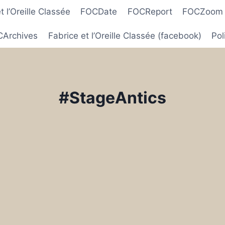
 l’Oreille Classée
FOCDate
FOCReport
FOCZoom
Archives
Fabrice et l’Oreille Classée (facebook)
Pol
#StageAntics