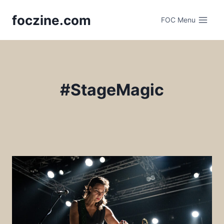
Skip
foczine.com
to
FOC Menu
content
#StageMagic