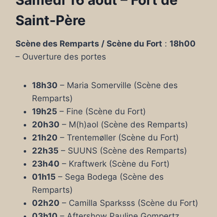
Samedi 16 août – Fort de
Saint‑Père
Scène des Remparts / Scène du Fort
:
18h00
– Ouverture des portes
18h30
– Maria Somerville (Scène des
Remparts)
19h25
– Fine (Scène du Fort)
20h30
– M(h)aol (Scène des Remparts)
21h20
– Trentemøller (Scène du Fort)
22h35
– SUUNS (Scène des Remparts)
23h40
– Kraftwerk (Scène du Fort)
01h15
– Sega Bodega (Scène des
Remparts)
02h20
– Camilla Sparksss (Scène du Fort)
03h10
– Aftershow Pauline Gompertz