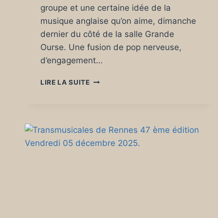
groupe et une certaine idée de la
musique anglaise qu’on aime, dimanche
dernier du côté de la salle Grande
Ourse. Une fusion de pop nerveuse,
d’engagement…
THE
LIRE LA SUITE
SPITFIRES
(UK),
LA
TÊTE
DANS
LES
ÉTOILES
DE
LA
GRANDE
OURSE
(ST
AGATHON