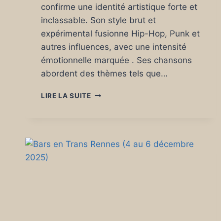
confirme une identité artistique forte et
inclassable. Son style brut et
expérimental fusionne Hip-Hop, Punk et
autres influences, avec une intensité
émotionnelle marquée . Ses chansons
abordent des thèmes tels que…
TRANSMUSICALES
LIRE LA SUITE
DE
RENNES
47
ÈME
ÉDITION
VENDREDI
05
DÉCEMBRE
2025.