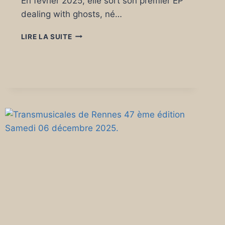
En février 2025, elle sort son premier EP
dealing with ghosts, né…
HYDROPHONE
LIRE LA SUITE
LORIENT
NAYA
MÖ
LE
11
FÉVRIER
2026