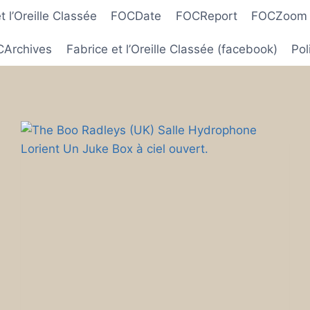
 l’Oreille Classée
FOCDate
FOCReport
FOCZoom
Archives
Fabrice et l’Oreille Classée (facebook)
Pol