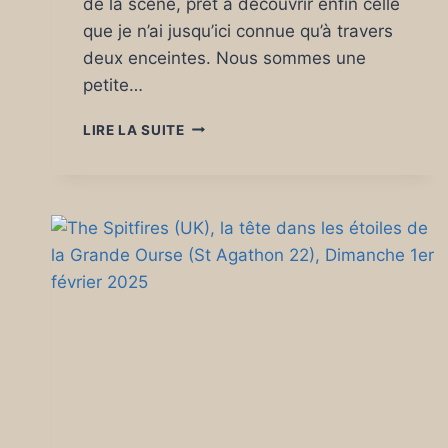
de la scène, prêt à découvrir enfin celle
que je n’ai jusqu’ici connue qu’à travers
deux enceintes. Nous sommes une
petite…
LEONIE
LIRE LA SUITE
PERNET
SALLE
HYDROPHONE
LORIENT
12
FÉVRIER
2026
:
« UN
LIVE
SINCÈRE,
SANS
ARTIFICES,
QUI
VA