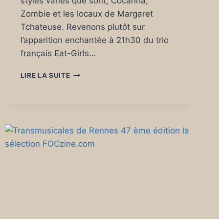
styles variés que sont, Cocanha,
Zombie et les locaux de Margaret
Tchateuse. Revenons plutôt sur
l’apparition enchantée à 21h30 du trio
français Eat-Girls…
TRANSMUSICALES
LIRE LA SUITE
DE
RENNES
47
ÈME
ÉDITION
SAMEDI
06
DÉCEMBRE
2025.