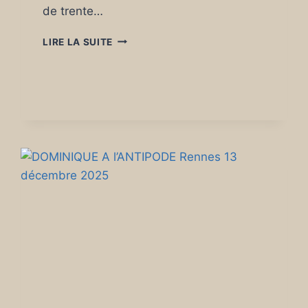
de trente…
THE
LIRE LA SUITE
BOO
RADLEYS
(UK)
SALLE
HYDROPHONE
LORIENT
UN
JUKE
BOX
À
CIEL
OUVERT.