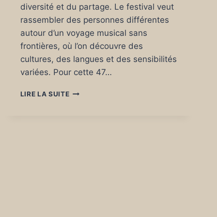
diversité et du partage. Le festival veut
rassembler des personnes différentes
autour d’un voyage musical sans
frontières, où l’on découvre des
cultures, des langues et des sensibilités
variées. Pour cette 47…
TRANSMUSICALES
LIRE LA SUITE
DE
RENNES
47
ÈME
ÉDITION
LA
SÉLECTION
FOCZINE.COM