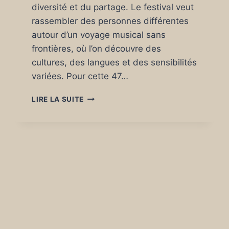
diversité et du partage. Le festival veut
rassembler des personnes différentes
autour d’un voyage musical sans
frontières, où l’on découvre des
cultures, des langues et des sensibilités
variées. Pour cette 47…
TRANSMUSICALES
LIRE LA SUITE
DE
RENNES
47
ÈME
ÉDITION
JEUDI
04
DÉCEMBRE
2025.