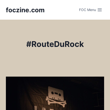
Skip
foczine.com
to
FOC Menu
content
#RouteDuRock