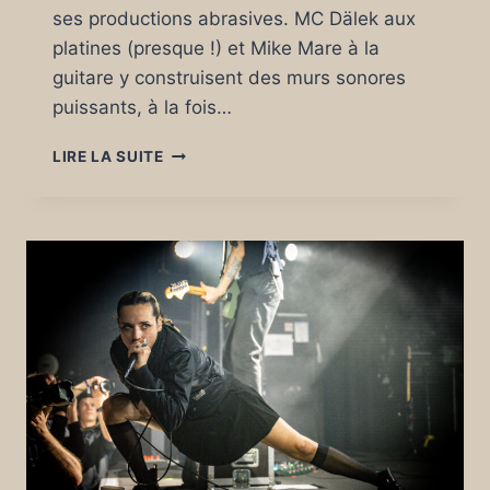
ses productions abrasives. MC Dälek aux
platines (presque !) et Mike Mare à la
guitare y construisent des murs sonores
puissants, à la fois…
LA
LIRE LA SUITE
ROUTE
DU
ROCK
HIVER
#
20
:
DALEK
(US)