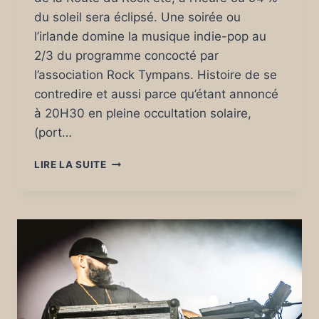
du soleil sera éclipsé. Une soirée ou
l’irlande domine la musique indie-pop au
2/3 du programme concocté par
l’association Rock Tympans. Histoire de se
contredire et aussi parce qu’étant annoncé
à 20H30 en pleine occultation solaire,
(port…
LA
LIRE LA SUITE
ROUTE
DU
ROCK
MERCREDI
12
AOÛT
2026
:
ZOOM
SUR