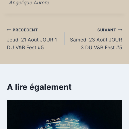
Angelique Aurore.
Navigation
PRÉCÉDENT
SUIVANT
Jeudi 21 Août JOUR 1
Samedi 23 Août JOUR
de
DU V&B Fest #5
3 DU V&B Fest #5
l’article
A lire également