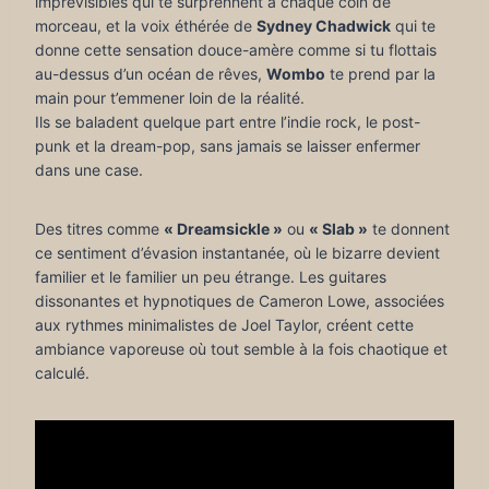
imprévisibles qui te surprennent à chaque coin de
morceau, et la voix éthérée de
Sydney Chadwick
qui te
donne cette sensation douce-amère comme si tu flottais
au-dessus d’un océan de rêves,
Wombo
te prend par la
main pour t’emmener loin de la réalité.
Ils se baladent quelque part entre l’indie rock, le post-
punk et la dream-pop, sans jamais se laisser enfermer
dans une case.
Des titres comme
« Dreamsickle »
ou
« Slab »
te donnent
ce sentiment d’évasion instantanée, où le bizarre devient
familier et le familier un peu étrange. Les guitares
dissonantes et hypnotiques de Cameron Lowe, associées
aux rythmes minimalistes de Joel Taylor, créent cette
ambiance vaporeuse où tout semble à la fois chaotique et
calculé.