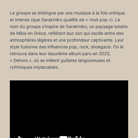
Le groupe se distingue par une musique à la fois onirique
et intense (que Sarakiniko qualifie de « mud pop »). Le
nom du groupe s’inspire de Sarakiniko, un paysage lunaire
de Milos en Grèce, reflétant leur son qui oscille entre des
atmosphères légères et une profondeur captivante. Leur
style fusionne des influences pop, rock, shoegaze. On le
retrouve dans leur deuxième album paru en 2023,
« Dehors », où se mêlent guitares langoureuses et
rythmiques implacables.