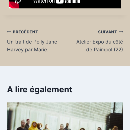
Navigation
PRÉCÉDENT
SUIVANT
Un trait de Polly Jane
Atelier Expo du côté
de
Harvey par Marie.
de Paimpol (22)
l’article
A lire également