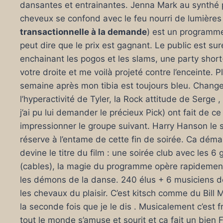
dansantes et entrainantes. Jenna Mark au synthé p
cheveux se confond avec le feu nourri de lumières
transactionnelle à la demande
) est un programme 
peut dire que le prix est gagnant. Le public est sur
enchainant les pogos et les slams, une party short
votre droite et me voilà projeté contre l’enceinte.
semaine après mon tibia est toujours bleu. Change
l’hyperactivité de Tyler, la Rock attitude de Serge
j’ai pu lui demander le précieux Pick) ont fait de 
impressionner le groupe suivant. Harry Hanson le
réserve à l’entame de cette fin de soirée. Ca démarr
devine le titre du film : une soirée club avec les 
(cables), la magie du programme opère rapidement e
les démons de la danse. 240 élus + 6 musiciens de 
les chevaux du plaisir. C’est kitsch comme du Bil
la seconde fois que je le dis . Musicalement c’est fr
tout le monde s’amuse et sourit et ça fait un bien 