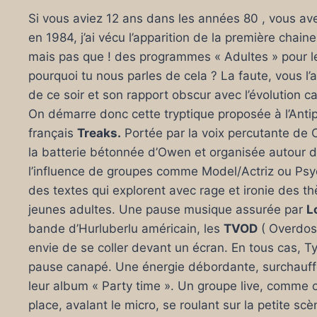
Si vous aviez 12 ans dans les années 80 , vous av
en 1984, j’ai vécu l’apparition de la première chai
mais pas que ! des programmes « Adultes » pour l
pourquoi tu nous parles de cela ? La faute, vous l
de ce soir et son rapport obscur avec l’évolution c
On démarre donc cette tryptique proposée à l’Anti
français
Treaks.
Portée par la voix percutante de 
la batterie bétonnée d’Owen et organisée autour 
l’influence de groupes comme Model/Actriz ou Psy
des textes qui explorent avec rage et ironie des t
jeunes adultes. Une pause musique assurée par
L
bande d’Hurluberlu américain, les
TVOD
( Overdos
envie de se coller devant un écran. En tous cas, T
pause canapé. Une énergie débordante, surchauffée
leur album « Party time ». Un groupe live, comme 
place, avalant le micro, se roulant sur la petite s