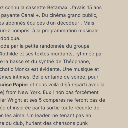
ez connu la cassette Bétamax. J’avais 15 ans
ne payante Canal +. Du cinéma grand public,
es abonnés équipés d’un décodeur . Mais
’aurez compris, à la programmation musicale
adodique.
pode par la petite randonnée du groupe
Clothilde et ses textes mordants, rythmée par
de la basse et du synthé de Théophane,
chotic Monks est évidente. Une musique et
hèmes intimes. Belle entame de soirée, pour
ouïse Papier
et nous voilà déjà reparti avec la
e) from New York. Eux ! non pas forcément
yler Wright et ses 5 compères ne feront pas de
 et inspirée par la sortie toute récente de
on les aime. Un leader, ne tenant pas en
cène du club, hurlant des chansons punk