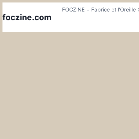
Skip
FOCZINE = Fabrice et l’Oreille
to
foczine.com
content