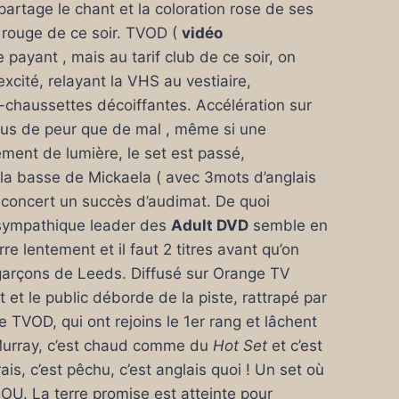
artage le chant et la coloration rose de ses
 rouge de ce soir. TVOD (
vidéo
payant , mais au tarif club de ce soir, on
excité, relayant la VHS au vestiaire,
-chaussettes décoiffantes. Accélération sur
 Plus de peur que de mal , même si une
ment de lumière, le set est passé,
 , la basse de Mickaela ( avec 3mots d’anglais
ce concert un succès d’audimat. De quoi
 sympathique leader des
Adult DVD
semble en
e lentement et il faut 2 titres avant qu’on
6 garçons de Leeds. Diffusé sur Orange TV
t le public déborde de la piste, rattrapé par
TVOD, qui ont rejoins le 1er rang et lâchent
l Murray, c’est chaud comme du
Hot Set
et c’est
ais, c’est pêchu, c’est anglais quoi ! Un set où
FOU. La terre promise est atteinte pour