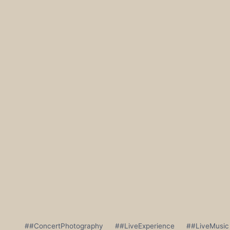
Post
#
#ConcertPhotography
#
#LiveExperience
#
#LiveMusic