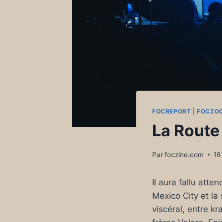
FOCREPORT
|
FOCZO
La Route 
Par
foczine.com
16
Il aura fallu att
Mexico City et la
viscéral, entre k