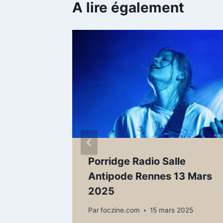
A lire également
VAL
Porridge Radio Salle
eaning
Antipode Rennes 13 Mars
2025
bre 2025
Par
foczine.com
15 mars 2025