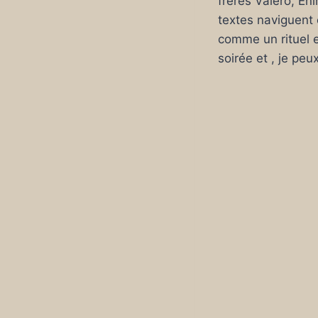
frères Valero, En
textes naviguent 
comme un rituel e
soirée et , je pe