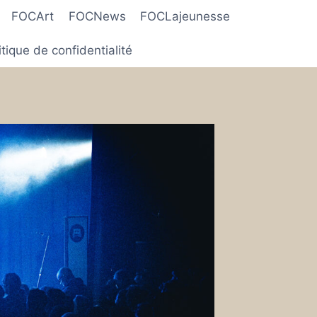
FOCArt
FOCNews
FOCLajeunesse
itique de confidentialité