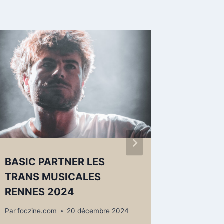
BASIC PARTNER LES
VIEILL
TRANS MUSICALES
Juillet
RENNES 2024
Par
foczin
Par
foczine.com
20 décembre 2024