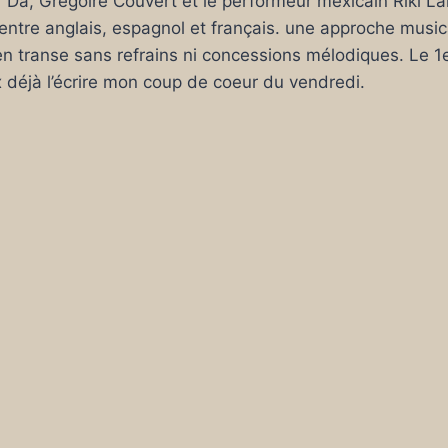
ir Da, Grégoire Couvert et le performeur mexicain Riki La
entre anglais, espagnol et français. une approche musi
n transe sans refrains ni concessions mélodiques. Le 1
ux déjà l’écrire mon coup de coeur du vendredi.