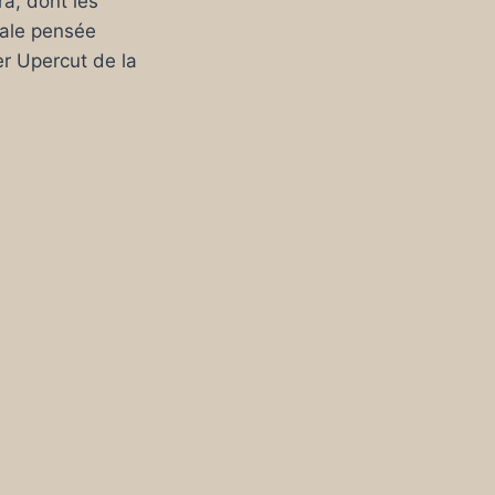
ra, dont les
cale pensée
er Upercut de la