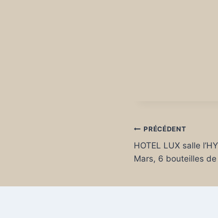
Navigation
PRÉCÉDENT
HOTEL LUX salle l’H
de
Mars, 6 bouteilles de
l’article