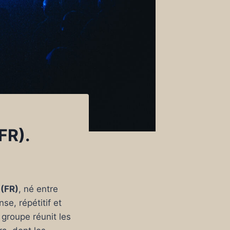
FR).
 (FR)
, né entre
e, répétitif et
 groupe réunit les