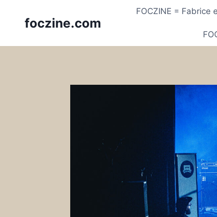
Skip
FOCZINE = Fabrice et
to
foczine.com
content
FOC