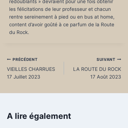
redoublants » devraient pour une fois obtenir
les félicitations de leur professeur et chacun
rentre sereinement à pied ou en bus at home,
content d’avoir goûté à ce parfum de la Route
du Rock.
Navigation
PRÉCÉDENT
SUIVANT
VIEILLES CHARRUES
LA ROUTE DU ROCK
de
17 Juillet 2023
17 Août 2023
l’article
A lire également