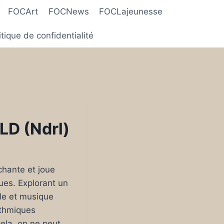
FOCArt
FOCNews
FOCLajeunesse
itique de confidentialité
LD (Ndrl)
chante et joue
ues. Explorant un
le et musique
ythmiques
cela, on ne peut