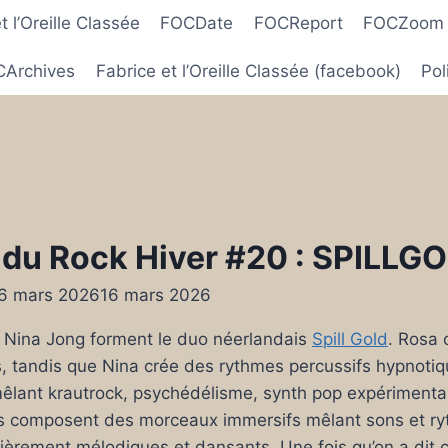
 l’Oreille Classée
FOCDate
FOCReport
FOCZoom
Archives
Fabrice et l’Oreille Classée (facebook)
Pol
 du Rock Hiver #20 : SPILLGO
6 mars 2026
16 mars 2026
 Nina Jong forment le duo néerlandais
Spill Gold
. Rosa 
, tandis que Nina crée des rythmes percussifs hypnotiq
mêlant krautrock, psychédélisme, synth pop expérimenta
les composent des morceaux immersifs mêlant sons et r
ulièrement mélodiques et dansants. Une fois qu’on a dit 