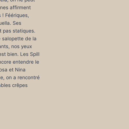
nes affirment
 ! Féériques,
uella. Ses
t pas statiques.
 salopette de la
ants, nos yeux
st bien. Les Spill
ncore entendre le
osa et Nina
te, on a rencontré
ables crêpes