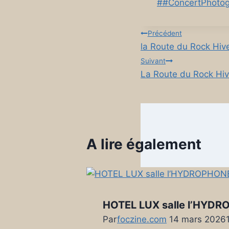
Post
#
#ConcertPhoto
Tags:
Navigation
Précédent
la Route du Rock Hi
de
Suivant
La Route du Rock Hi
l’article
A lire également
HOTEL LUX salle l’HYDROP
Par
foczine.com
14 mars 2026