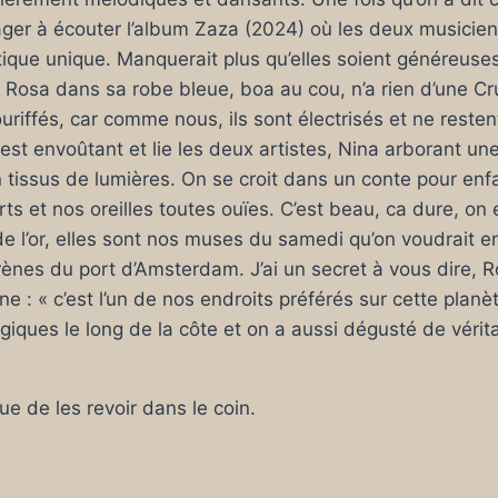
ger à écouter l’album Zaza (2024) où les deux musicien
stique unique. Manquerait plus qu’elles soient généreuses
! Rosa dans sa robe bleue, boa au cou, n’a rien d’une Cr
riffés, car comme nous, ils sont électrisés et ne resten
st envoûtant et lie les deux artistes, Nina arborant une
tissus de lumières. On se croit dans un conte pour enf
s et nos oreilles toutes ouïes. C’est beau, ca dure, on e
e l’or, elles sont nos muses du samedi qu’on voudrait e
ènes du port d’Amsterdam. J’ai un secret à vous dire, R
e : « c’est l’un de nos endroits préférés sur cette planè
iques le long de la côte et on a aussi dégusté de vérit
ue de les revoir dans le coin.