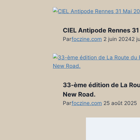
CIEL Antipode Rennes 31
Par
foczine.com
2 juin 2024
2 j
33-ème édition de La Rou
New Road.
Par
foczine.com
25 août 2025