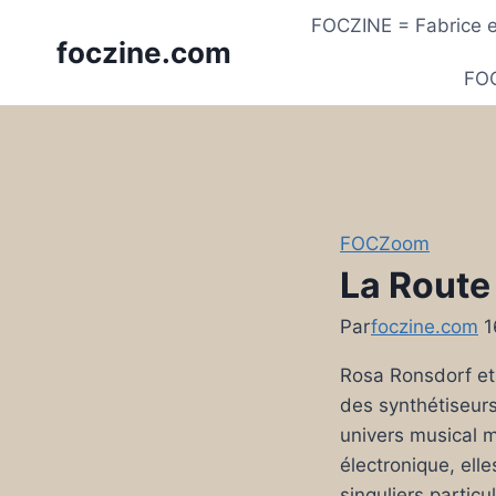
Skip
FOCZINE = Fabrice et
to
foczine.com
content
FOC
FOCZoom
La Route
Par
foczine.com
1
Rosa Ronsdorf et
des synthétiseurs
univers musical 
électronique, el
singuliers partic