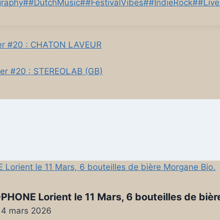
graphy
#
#DutchMusic
#
#FestivalVibes
#
#IndieRock
#
#Liv
ver #20 : CHATON LAVEUR
ver #20 : STEREOLAB (GB)
HONE Lorient le 11 Mars, 6 bouteilles de bièr
14 mars 2026