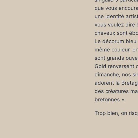
que vous encoura
une identité arti
vous voulez dire 
cheveux sont ébou
Le décorum bleu e
même couleur, en 
sont grands ouvert
Gold renversent d
dimanche, nos sir
adorent la Bretagn
des créatures mag
bretonnes ».
Trop bien, on risq