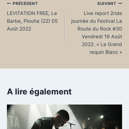
Navigation
PRÉCÉDENT
SUIVANT
LEVITATION FREE, Le
Live report 2nde
de
Barbe, Plouha (22) 05
journée du Festival La
l’article
Août 2022
Route du Rock #30
Vendredi 19 Août
2022. « Le Grand
requin Blanc »
A lire également